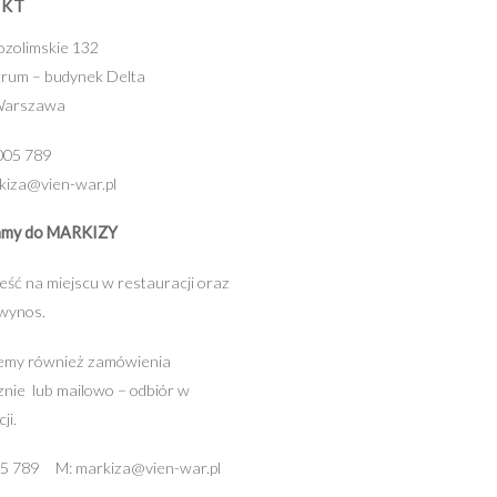
AKT
rozolimskie 132
rum – budynek Delta
Warszawa
 005 789
rkiza@vien-war.pl
amy do MARKIZY
eść na miejscu w restauracji oraz
 wynos.
emy również zamówienia
cznie lub mailowo – odbiór w
ji.
05 789 M: markiza@vien-war.pl