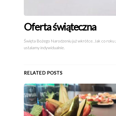
Oferta świąteczna
Święta Bożego Narodzeniu już wkrótce. Jak co roku
ustalamy indywidualnie.
RELATED POSTS