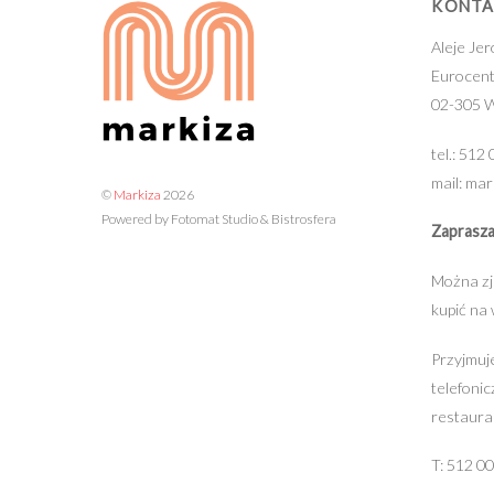
KONT
Aleje Je
Eurocent
02-305 
tel.: 512
mail: ma
©
Markiza
2026
Powered by Fotomat Studio & Bistrosfera
Zaprasz
Można zj
kupić na
Przyjmuj
telefoni
restaurac
T: 512 0